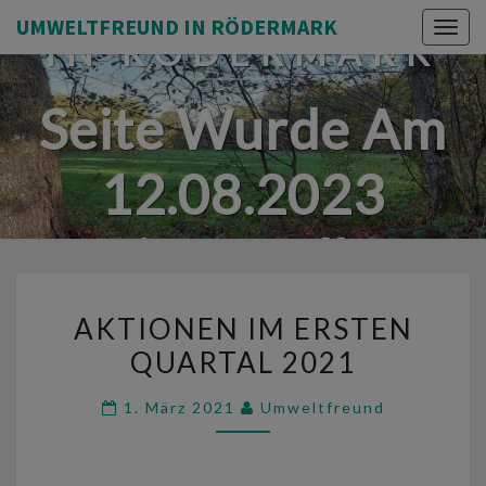
UMWELTFREUND
UMWELTFREUND IN RÖDERMARK
Togg
IN RÖDERMARK
navig
Seite Wurde Am
12.08.2023
Eingestellt.
AKTIONEN
AKTIONEN IM ERSTEN
IM
QUARTAL 2021
ERSTEN
QUARTAL
1. März 2021
Umweltfreund
2021