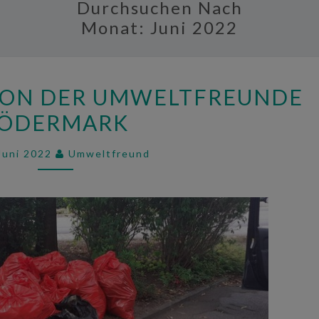
Durchsuchen Nach
Monat:
Juni 2022
35.
ION DER UMWELTFREUNDE
SAMMELAKTION
ÖDERMARK
DER
UMWELTFREUNDE
Juni 2022
Umweltfreund
RÖDERMARK