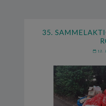
35. SAMMELAKT
R
12. 