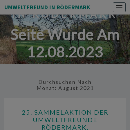
UMWELTFREUND
UMWELTFREUND IN RÖDERMARK
Togg
IN RÖDERMARK
navig
Seite Wurde Am
12.08.2023
Eingestellt.
Durchsuchen Nach
Monat:
August 2021
25.
25. SAMMELAKTION DER
SAMMELAKTION
UMWELTFREUNDE
DER
RÖDERMARK.
UMWELTFREUNDE