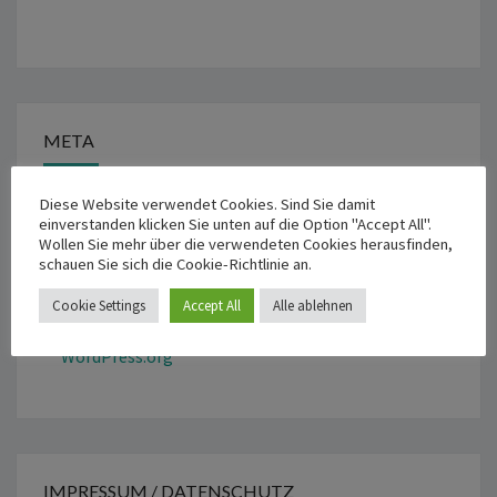
META
Diese Website verwendet Cookies. Sind Sie damit
Anmelden
einverstanden klicken Sie unten auf die Option "Accept All".
Wollen Sie mehr über die verwendeten Cookies herausfinden,
Eintrags-Feed
schauen Sie sich die Cookie-Richtlinie an.
Kommentar-Feed
Cookie Settings
Accept All
Alle ablehnen
WordPress.org
IMPRESSUM / DATENSCHUTZ