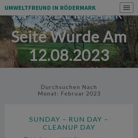
UMWELTFREUND
UMWELTFREUND IN RÖDERMARK
Togg
IN RÖDERMARK
navig
Seite Wurde Am
12.08.2023
Eingestellt.
Durchsuchen Nach
Monat:
Februar 2023
SUNDAY
SUNDAY – RUN DAY –
–
CLEANUP DAY
RUN
DAY