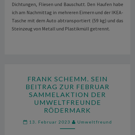
Dichtungen, Fliesen und Bauschutt. Den Haufen habe
ich am Nachmittag in mehreren Eimern und der IKEA-
Tasche mit dem Auto abtransportiert (59 kg) und das
Steinzeug von Metall und Plastikmüll getrennt.
FRANK
FRANK SCHEMM. SEIN
SCHEMM.
BEITRAG ZUR FEBRUAR
SEIN
SAMMELAKTION DER
BEITRAG
UMWELTFREUNDE
ZUR
RÖDERMARK
FEBRUAR
SAMMELAKTION
13. Februar 2023
Umweltfreund
DER