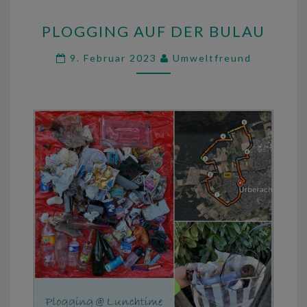
PLOGGING
PLOGGING AUF DER BULAU
AUF
DER
9. Februar 2023
Umweltfreund
BULAU