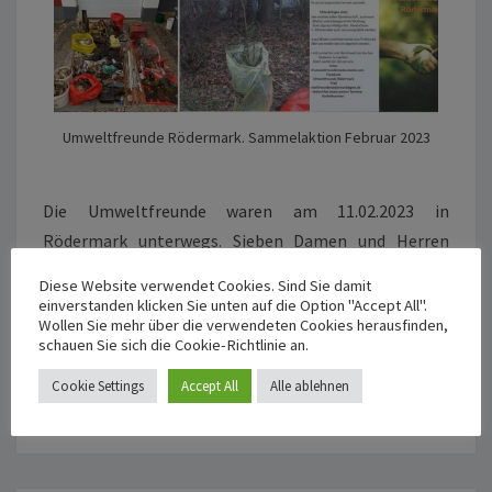
Umweltfreunde Rödermark. Sammelaktion Februar 2023
Die Umweltfreunde waren am 11.02.2023 in
Rödermark unterwegs. Sieben Damen und Herren
haben in 14 Säcken + Sperrgut insgesamt 376 Kg Müll
Diese Website verwendet Cookies. Sind Sie damit
eingesammelt.
einverstanden klicken Sie unten auf die Option "Accept All".
Wollen Sie mehr über die verwendeten Cookies herausfinden,
Nächste Sammelaktion 11.3 um 9:30 Uhr ,Treffpunkt
schauen Sie sich die Cookie-Richtlinie an.
Badehaus.
Cookie Settings
Accept All
Alle ablehnen