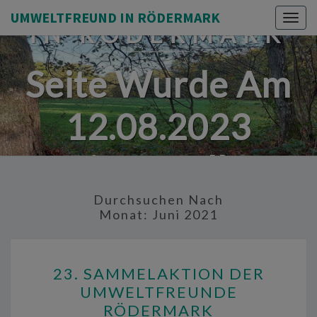
UMWELTFREUND
UMWELTFREUND IN RÖDERMARK
Togg
IN RÖDERMARK
navig
Seite Wurde Am
12.08.2023
Eingestellt.
Durchsuchen Nach
Monat:
Juni 2021
23.
23. SAMMELAKTION DER
SAMMELAKTION
UMWELTFREUNDE
DER
RÖDERMARK
UMWELTFREUNDE