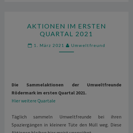
AKTIONEN
AKTIONEN IM ERSTEN
IM
QUARTAL 2021
ERSTEN
QUARTAL
1. März 2021
Umweltfreund
2021
Die Sammelaktionen der Umweltfreunde
Rödermark im ersten Quartal 2021.
Hier weitere Quartale
Täglich sammeln Umweltfreunde bei ihren
Spaziergängen in kleinere Tüte den Müll weg. Diese
Aktionen bleiben hier meist unerwähnt.