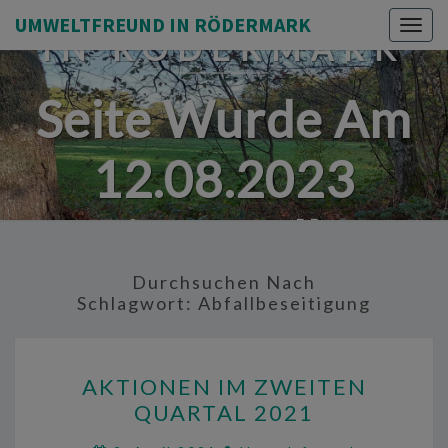
UMWELTFREUND
UMWELTFREUND IN RÖDERMARK
Togg
IN RÖDERMARK
navig
Seite Wurde Am
12.08.2023
Eingestellt.
Durchsuchen Nach
Schlagwort:
Abfallbeseitigung
AKTIONEN
AKTIONEN IM ZWEITEN
IM
QUARTAL 2021
ZWEITEN
QUARTAL