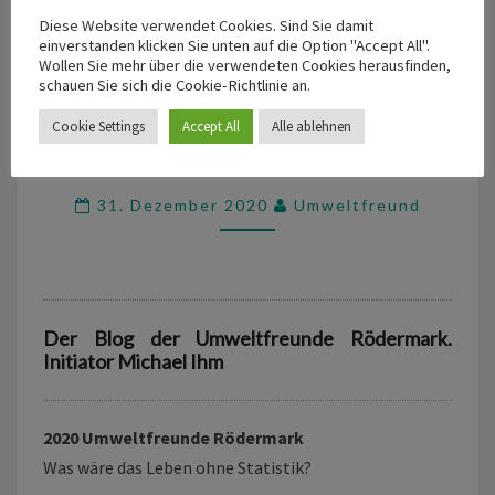
Diese Website verwendet Cookies. Sind Sie damit
einverstanden klicken Sie unten auf die Option "Accept All".
Wollen Sie mehr über die verwendeten Cookies herausfinden,
schauen Sie sich die Cookie-Richtlinie an.
Cookie Settings
Accept All
Alle ablehnen
STATISTIK
STATISTIK 2019 / 2020 /
2019
/
31. Dezember 2020
Umweltfreund
2020
/
Der Blog der Umweltfreunde Rödermark.
Initiator Michael Ihm
2020 Umweltfreunde Rödermark
Was wäre das Leben ohne Statistik?