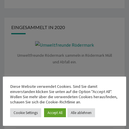
EINGESAMMELT IN 2020
Umweltfreunde Rödermark sammeln in Rödermark Müll
und Abfall ein.
Diese Website verwendet Cookies. Sind Sie damit
einverstanden klicken Sie unten auf die Option "Accept All".
Wollen Sie mehr über die verwendeten Cookies herausfinden,
schauen Sie sich die Cookie-Richtlinie an.
META
Cookie Settings
Accept All
Alle ablehnen
Anmelden