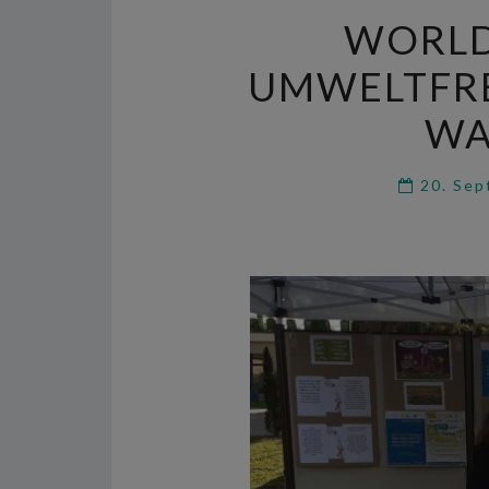
WORLD
UMWELTFR
WA
20. Se