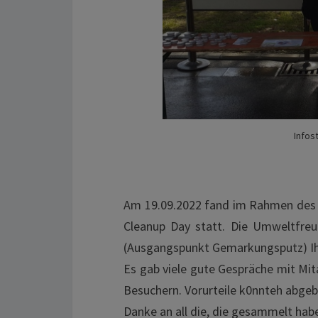
Info
Am 19.09.2022 fand im Rahmen des
Cleanup Day statt. Die Umweltfre
(Ausgangspunkt Gemarkungsputz) Ihr
Es gab viele gute Gespräche mit M
Besuchern. Vorurteile k0nnteh abge
Danke an all die, die gesammelt hab