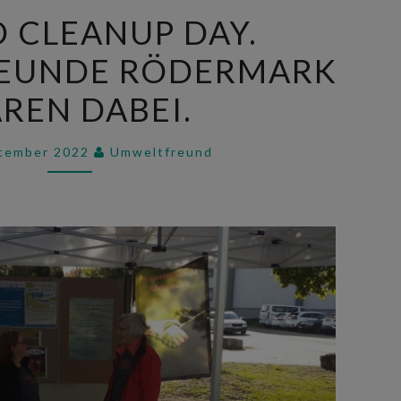
WORLD
 CLEANUP DAY.
CLEANUP
EUNDE RÖDERMARK
DAY.
UMWELTFREUNDE
REN DABEI.
RÖDERMARK
WAREN
ptember 2022
Umweltfreund
DABEI.